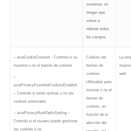
comentar, no
tengan que
volver a
rellenar todos
los campos
La em
– aviaCookieConsent – Controla si se
Cookies del
respon
muestra o no el banner de cookies
banner de
web
cookies:
–
Utilizadas para
aviaPrivacyEssentialCookiesEnabled
mostrar o no el
– Controla si están activas o no las
banner de
cookies esenciales
cookies, en
– aviaPrivacyMustOptInSetting –
función de la
Controla si el usuario puede gestionar
elección del
las cookies o no
usuario, así