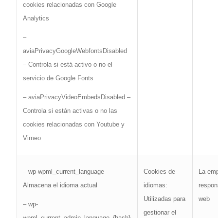
cookies relacionadas con Google
Analytics
–
aviaPrivacyGoogleWebfontsDisabled
– Controla si está activo o no el
servicio de Google Fonts
– aviaPrivacyVideoEmbedsDisabled –
Controla si están activas o no las
cookies relacionadas con Youtube y
Vimeo
La em
– wp-wpml_current_language –
Cookies de
respon
Almacena el idioma actual
idiomas:
web
Utilizadas para
– wp-
gestionar el
wpml_current_admin_language_{hash}