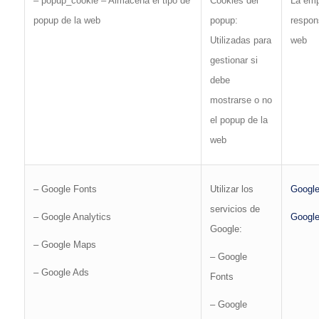
La em
– popup_cookie – Almacena el tipo de
Cookies del
respon
popup de la web
popup:
web
Utilizadas para
gestionar si
debe
mostrarse o no
el popup de la
web
– Google Fonts
Utilizar los
Googl
servicios de
– Google Analytics
Google
Google:
– Google Maps
– Google
– Google Ads
Fonts
– Google