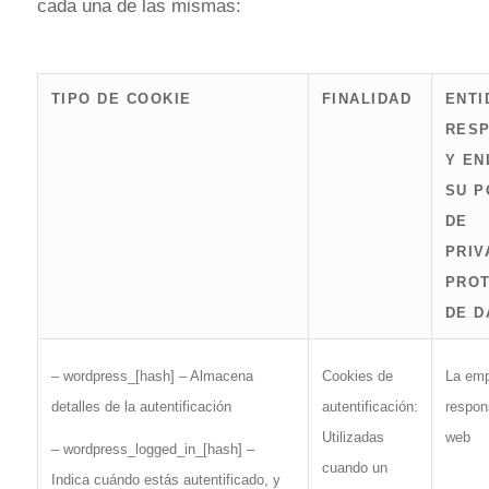
cada una de las mismas:
TIPO DE COOKIE
FINALIDAD
ENTI
RES
Y EN
SU P
DE
PRIV
PROT
DE D
La em
– wordpress_[hash] – Almacena
Cookies de
respon
detalles de la autentificación
autentificación:
web
Utilizadas
– wordpress_logged_in_[hash] –
cuando un
Indica cuándo estás autentificado, y